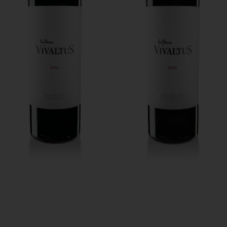
2016
2017
108,00
€
-
505,00
€
54,00
€
-
505,00
€