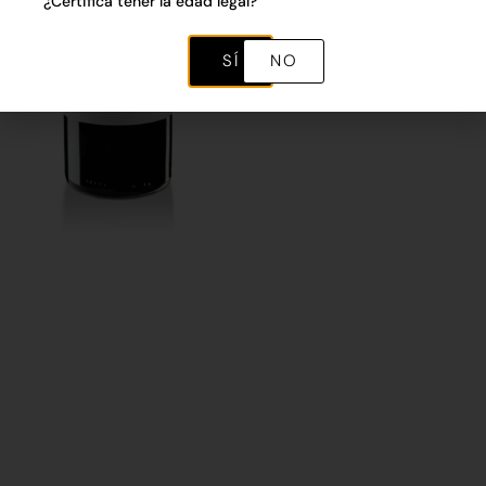
¿Certifica tener la edad legal?
SÍ
NO
2018
54,00
€
-
505,00
€
Comprar