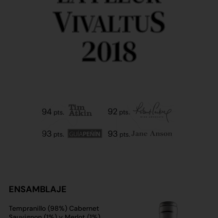
V
S
IVALTU
2018
ENSAMBLAJE
Tempranillo (98%) Cabernet
Sauvignon (1%) y Merlot (1%).