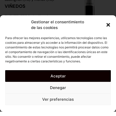
VIÑEDOS
FUENTENEBRO:
Arcilla roja
abundante con presencia de
Gestionar el consentimiento
granito descompuesto. Altitud
de las cookies
entre 900 y 1000 metros
sobre el nivel del mar. Cepas
Para ofrecer las mejores experiencias, utilizamos tecnologías como las
de entre 80 y 100 años. Uva
cookies para almacenar y/o acceder a la información del dispositivo. El
equilibrada, con buena acidez
consentimiento de estas tecnologías nos permitirá procesar datos como
natural y una elegancia
el comportamiento de navegación o las identificaciones únicas en este
descomunal.
sitio. No consentir o retirar el consentimiento, puede afectar
LA AGUILERA:
Suelos arenosos
negativamente a ciertas características y funciones.
y calcáreos-arcillosos
rodeados de bosques de pinos
y sotobosque. Altitud entre
Aceptar
850 - 900 metros sobre el
nivel del mar. Cepas de entre
70 y 90 años. Uvas que
Denegar
aportan elegancia, frescura y
mucha expresión de fruta.
Ver preferencias
OTRAS PARCELAS:
Gumiel de
Izán, Anguix, Moradillo de Roa,
Peñafiel y Curiel de Duero.
Manejo sostenible
del viñedo.